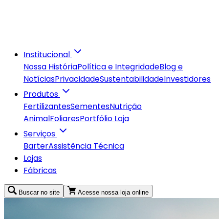
Fale Conosco
Acesse nossa loja online
Buscar no site
Institucional
Nossa História
Política e Integridade
Blog e
Notícias
Privacidade
Sustentabilidade
Investidores
Produtos
Fertilizantes
Sementes
Nutrição
Animal
Foliares
Portfólio Loja
Serviços
Barter
Assistência Técnica
Lojas
Fábricas
Buscar no site
Acesse nossa loja online