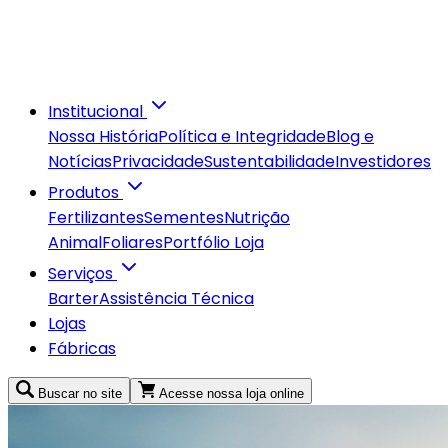
Fale Conosco
Acesse nossa loja online
Buscar no site
Institucional
Nossa História
Política e Integridade
Blog e
Notícias
Privacidade
Sustentabilidade
Investidores
Produtos
Fertilizantes
Sementes
Nutrição
Animal
Foliares
Portfólio Loja
Serviços
Barter
Assistência Técnica
Lojas
Fábricas
Buscar no site
Acesse nossa loja online