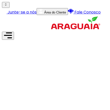
Junte-se a nós
Fale Conosco
Área do Cliente
Institucional
Produtos
Serviços
Lojas
Fábricas
Junte-se a nós
Área do Cliente