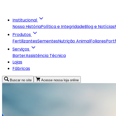
Acesse nossa loja online
Buscar no site
Institucional
Nossa História
Política e Integridade
Blog e Notícias
Produtos
Fertilizantes
Sementes
Nutrição Animal
Foliares
Portf
Serviços
Barter
Assistência Técnica
Lojas
Fábricas
Buscar no site
Acesse nossa loja online