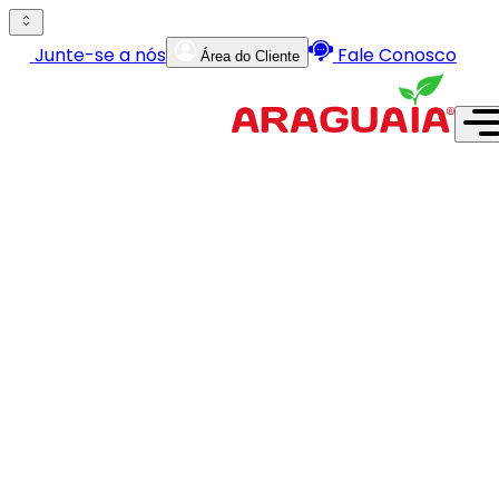
Junte-se a nós
Fale Conosco
Área do Cliente
Institucional
Produtos
Serviços
Lojas
Fábricas
Junte-se a nós
Área do Cliente
Fale Conosco